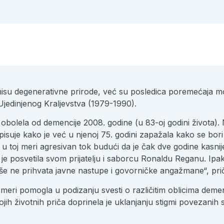
ji nisu degenerativne prirode, već su posledica poremećaja 
jedinjenog Kraljevstva (1979-1990).
 obolela od demencije 2008. godine (u 83-oj godini života)
suje kako je već u njenoj 75. godini zapažala kako se bori
 toj meri agresivan tok budući da je čak dve godine kasnij
ji je posvetila svom prijatelju i saborcu Ronaldu Reganu. Ip
iše ne prihvata javne nastupe i govorničke angažmane“, prič
 meri pomogla u podizanju svesti o različitim oblicima demenc
ih životnih priča doprinela je uklanjanju stigmi povezanih sa