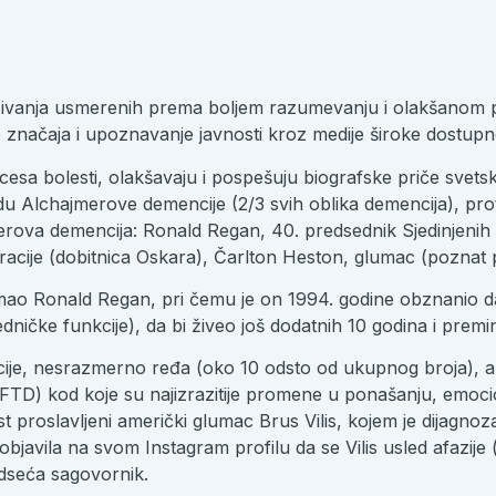
traživanja usmerenih prema boljem razumevanju i olakšanom 
značaja i upoznavanje javnosti kroz medije široke dostupno
bolesti, olakšavaju i pospešuju biografske priče svetski p
du Alchajmerove demencije (2/3 svih oblika demencija), prot
jmerova demencija: Ronald Regan, 40. predsednik Sjedinjeni
racije (dobitnica Oskara), Čarlton Heston, glumac (poznat p
ao Ronald Regan, pri čemu je on 1994. godine obznanio d
dničke funkcije), da bi živeo još dodatnih 10 godina i premi
je, nesrazmerno ređa (oko 10 odsto od ukupnog broja), al
FTD) kod koje su najizrazitije promene u ponašanju, emocion
st proslavljeni američki glumac Brus Vilis, kojem je dijagn
bjavila na svom Instagram profilu da se Vilis usled afazije
podseća sagovornik.