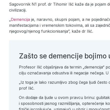
Sagovornik N1 prof. dr Tihomir Ilić kaže da je pojam
civilizaciji.
„
Demencija
je, naravno, skupni pojam, a ne pojedinačna
manifestacijama i vremenskim tokovima, ali sa zajedni
njegovog/njenog funkcionisanja”, kaže dr Ilić.
Zašto se demencije bojimo u
Profesor Ilić objašnjava da termin „demencija“ pot
cilju označavanja odsustva ili negacije nečega. 
„Iz toga je lako razumljivo zbog čega ljudi često 
prof Ilić.
On dodaje da ljude u ovom pravcu brinu: gubitak
i sposobnosti jasnog razmišljanja, opterećenje k
fizički iscrpljujuće, uzimajući u obzir i mogućnost