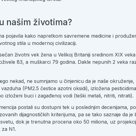
 u našim životima?
ima pojavila kako napretkom savremene medicine i produž
tnog stila u modernoj civilizaciji.
rosečan životni vek žena u Velikoj Britaniji sredinom XIX v
oživele 83, a muškarci 79 godina. Dakle nepunih 2 veka r
nego nekad, ne sumnjamo u činjenicu da je naše okruženje, 
zduha (PM2.5 čestice azotni oksidi), izložena pesticidima 
zloženi buci i zagađenoj vodi (teški metali, nitriti, nitrati).
mencija postali su dostupni tek u poslednjim decenijama, po
ovanih dijagnostičkih kriterijuma, pa se tako saznaje da je 
 svetu, dok je trenutna procena oko 50 miliona, uz projekc
 za N1.