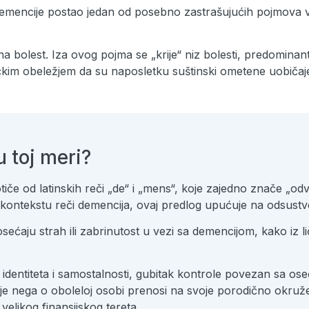
 demencije postao jedan od posebno zastrašujućih pojmova 
 bolest. Iza ovog pojma se „krije“ niz bolesti, predominantn
čkim obeležjem da su naposletku suštinski ometene uobičajen
 toj meri?
iče od latinskih reči „de“ i „mens“, koje zajedno znače „odv
U kontekstu reči demencija, ovaj predlog upućuje na odsustv
osećaju strah ili zabrinutost u vezi sa demencijom, kako iz li
 identiteta i samostalnosti, gubitak kontrole povezan sa o
oje nega o oboleloj osobi prenosi na svoje porodično okruž
 velikog finansijskog tereta.