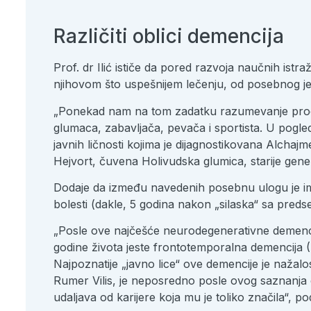
Različiti oblici demencija
Prof. dr Ilić ističe da pored razvoja naučnih is
njihovom što uspešnijem lečenju, od posebnog je 
„Ponekad nam na tom zadatku razumevanje procesa 
glumaca, zabavljača, pevača i sportista. U pogle
javnih ličnosti kojima je dijagnostikovana Alcha
Hejvort, čuvena Holivudska glumica, starije gene
Dodaje da između navedenih posebnu ulogu je im
bolesti (dakle, 5 godina nakon „silaska“ sa predse
„Posle ove najčešće neurodegenerativne demenci
godine života jeste frontotemporalna demencija (
Najpoznatije „javno lice“ ove demencije je nažalo
Rumer Vilis, je neposredno posle ovog saznanja o
udaljava od karijere koja mu je toliko značila“, 