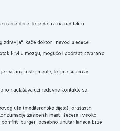
dikamentima, koje dolazi na red tek u
 zdravlja“, kaže doktor i navodi sledeće:
protok krvi u mozgu, moguće i podržati stvaranje
enje sviranja instrumenta, kojima se može
ebno naglašavajući redovne kontakte sa
vog ulja (mediteranska dijeta), orašastih
konzumacije zasićenih masti, šećera i visoko
le; pomfrit, burger, posebno unutar lanaca brze