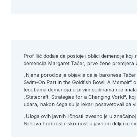
Prof Ilić dodaje da postoje i oblici demencije ko
demencija Margaret Tačer, prve žene premijera U
„Njena porodica je objavila da je baronesa Tačer
Swim-On Part in the Goldfish Bowl: A Memoir“ opi
tegobama demencija u prvim godinama nije imala u
„Statecraft: Strategies for a Changing Vorld“, ko
udara, nakon čega su je lekari posavetovali da v
„Uloga ovih javnih ličnosti izvesno je u značajnoj
Njihova hrabrost i iskrenost u javnom deljenju svoj