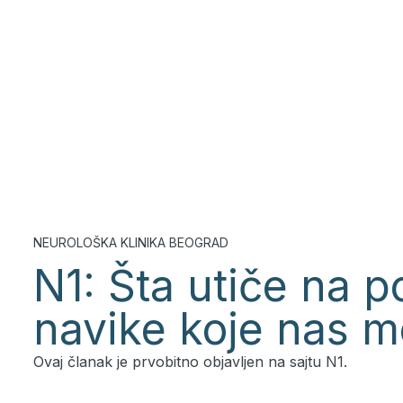
NEUROLOŠKA KLINIKA BEOGRAD
N1: Šta utiče na p
navike koje nas m
Ovaj članak je prvobitno objavljen na sajtu N1.