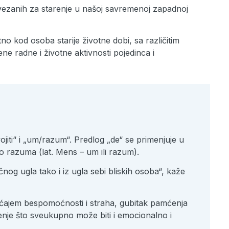
vezanih za starenje u našoj savremenoj zapadnoj
o kod osoba starije životne dobi, sa različitim
e radne i životne aktivnosti pojedinca i
ojiti“ i „um/razum“. Predlog „de“ se primenjuje u
o razuma (lat. Mens – um ili razum).
čnog ugla tako i iz ugla sebi bliskih osoba“, kaže
sećajem bespomoćnosti i straha, gubitak pamćenja
enje što sveukupno može biti i emocionalno i