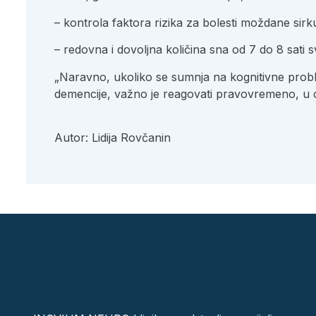
– kontrola faktora rizika za bolesti moždane sirku
– redovna i dovoljna količina sna od 7 do 8 sati s
„Naravno, ukoliko se sumnja na kognitivne proble
demencije, važno je reagovati pravovremeno, u c
Autor: Lidija Rovčanin