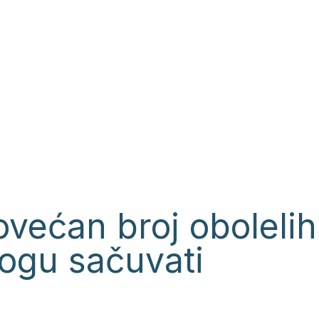
ovećan broj oboleli
ogu sačuvati