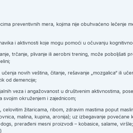
icima preventivnih mera, kojima nije obuhvaćeno lečenje me
navika i aktivnosti koje mogu pomoći u očuvanju kognitivnog
nje, trčanje, plivanje ili aerobni trening, može poboljšati 
lini;
učenja novih veština, čitanje, rešavanje „mozgalica“ ili uč
izik od demencije;
jalnih veza i angažovanost u društvenim aktivnostima, pos
sa svojim okruženjem i zajednicom;
elovitim žitaricama, ribom, zdravim mastima poput maslino
rovnica, malina, kupina, aronija); uz izbegavanje povećane 
ot-dogs, prerađeni mesni proizvodi – kobasice, salame, virš
)