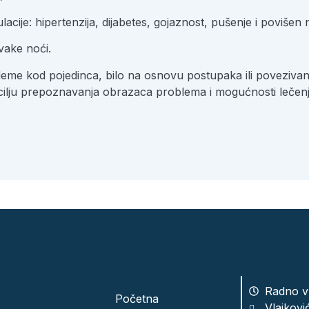
lacije: hipertenzija, dijabetes, gojaznost, pušenje i poviše
vake noći.
me kod pojedinca, bilo na osnovu postupaka ili povezivanja
ilju prepoznavanja obrazaca problema i mogućnosti lečenja“
Radno vr
Početna
Vlajkovi