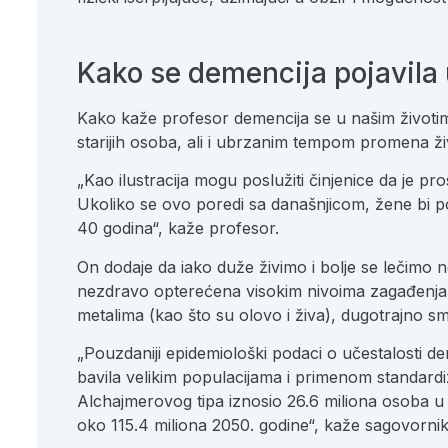
Kako se demencija pojavila
Kako kaže profesor demencija se u našim život
starijih osoba, ali i ubrzanim tempom promena živo
„Kao ilustracija mogu poslužiti činjenice da je p
Ukoliko se ovo poredi sa današnjicom, žene bi p
40 godina“, kaže profesor.
On dodaje da iako duže živimo i bolje se lečimo 
nezdravo opterećena visokim nivoima zagađenja va
metalima (kao što su olovo i živa), dugotrajno smo i
„Pouzdaniji epidemiološki podaci o učestalosti de
bavila velikim populacijama i primenom standardiz
Alchajmerovog tipa iznosio 26.6 miliona osoba u
oko 115.4 miliona 2050. godine“, kaže sagovornik