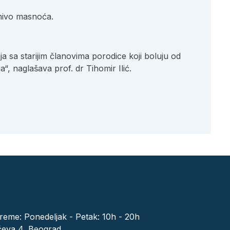
n nivo masnoća.
 sa starijim članovima porodice koji boluju od
, naglašava prof. dr Tihomir Ilić.
eme: Ponedeljak - Petak: 10h - 20h
ćeva 4, Beograd