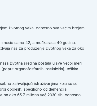
enjem životnog veka, odnosno sve većim brojem
eka iznosio samo 42, a muškaraca 40 godina.
azdvaja nas za produženje životnog veka za oko
naša životna sredina postala u sve većoj meri
(poput organofosfatnih insekticida), teškim
sebno zahvaljujući istraživanjima koja su se
broj obolelih, specifično od demencija
ije na oko 65.7 miliona već 2030-tih, odnosno