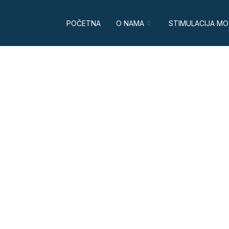
POČETNA
O NAMA
STIMULACIJA M