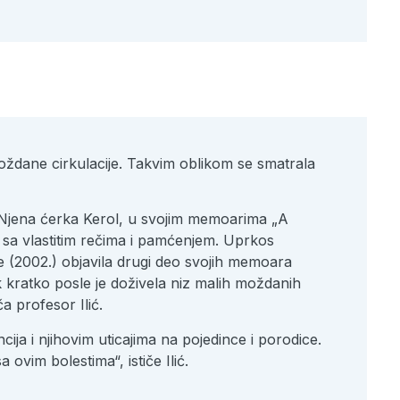
moždane cirkulacije. Takvim oblikom se smatrala
. Njena ćerka Kerol, u svojim memoarima „A
 sa vlastitim rečima i pamćenjem. Uprkos
e (2002.) objavila drugi deo svojih memoara
ak kratko posle je doživela niz malih moždanih
a profesor Ilić.
ija i njihovim uticajima na pojedince i porodice.
 ovim bolestima“, ističe Ilić.