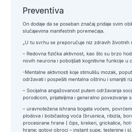
Preventiva
On dodaje da se poseban značaj pridaje svim obl
slučajevima manifestnih poremećaja.
„U tu svrhu se preporučuje niz zdravih životnih 
– Redovna fizička aktivnost, kao što su brzo hoda
novih neurona i poboljšati kognitivne funkcije u ce
-Mentalne aktivnosti koje stimulišu mozak, poput 
održavati i pospešiti mentalna oštrinu i smanjiti r
– Socijalna angažovanost putem održavanja soci
porodicom, prijateljima i generalno povezivanje 
– uravnotežena ishrana bogata voćem, povrćem, c
plodova i bobičastog voća (brusnica, ribizla, bo
procesirane hrane ( čips, krekeri, grickalice, h
hrane; gotovi obroci – instant supe, testenine i sl.