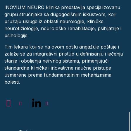
INOVIUM NEURO klinika predstavlja specijalizovanu
grupu stručnjaka sa dugogodišnjim iskustvom, koji
pružaju usluge iz oblasti neurologije, kliničke
neurofiziologije, neurološke rehabilitacije, psihijatrije i
psihologije.
Tim lekara koji se na ovom poslu angažuje poštuje i
zalaže se za integrativni pristup u definisanju i lečenju
stanja i oboljenja nervnog sistema, primenjujući
standardne kliničke i inovativne naučne pristupe
usmerene prema fundamentalnim mehanizmima
bolesti.