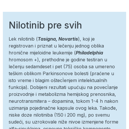
Nilotinib pre svih
Lek nilotinib (
Tasigna, Novartis
), koji je
registrovan i priznat u lečenju jednog oblika
hronične mijeloidne leukemije (
Philadelphia
hromosom +), prethodne je godine testiran u
lečenju sedamdeset i pet (75) osoba sa umereno
teškim oblikom Parkinsonove bolesti (praćene u
isto vreme i blagim oštecÌenjem intelektualnih
funkcija). Dobijeni rezultati upućuju na povecÌanje
proizvodnje i metabolizma hemijskog prenosnika,
neurotransmitera – dopamina, tokom 1-4 h nakon
uzimanja pojedinačne kapsule ovog leka. Takođe,
niske doze nilotiniba (150 i 200 mg), po svemu
sudeći, su uzrokovale niže nivoe izmenjene forme
alfa-sinukleina, osnovne toksičke komponente