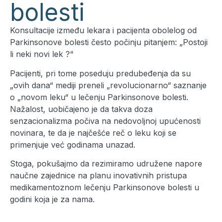
bolesti
Konsultacije između lekara i pacijenta obolelog od
Parkinsonove bolesti često počinju pitanjem: „Postoji
li neki novi lek ?“
Pacijenti, pri tome poseduju predubeđenja da su
„ovih dana“ mediji preneli „revolucionarno“ saznanje
o „novom leku“ u lečenju Parkinsonove bolesti.
Nažalost, uobičajeno je da takva doza
senzacionalizma počiva na nedovoljnoj upućenosti
novinara, te da je najčešće reč o leku koji se
primenjuje već godinama unazad.
Stoga, pokušajmo da rezimiramo udružene napore
naučne zajednice na planu inovativnih pristupa
medikamentoznom lečenju Parkinsonove bolesti u
godini koja je za nama.