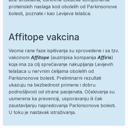
proteinskih naslaga kod obolelih od Parkinsonove
bolesti, poznate i kao Levijeva telašca.
Affitope vakcina
Veoma rane faze ispitivanja su sprovedene i sa tzv.
vakcinom
Affitope
(austrijska kompanija
Affiris
)
koja ima za cilj sprečavanje nakupljanja Levijevih
telašaca u nervnim ćelijama obolelih od
Parkisnonove bolesti. Preliminarni rezultati
ukazuju na bezbednost primene i dobru
podnošljivost od strane pacijenata. Očekivanja su
usmerena ka prevenciji, usporavanju ili čak
zaustavljanju napredovanja Parkinsonove bolesti.
U toku je nastavak istraživanja.