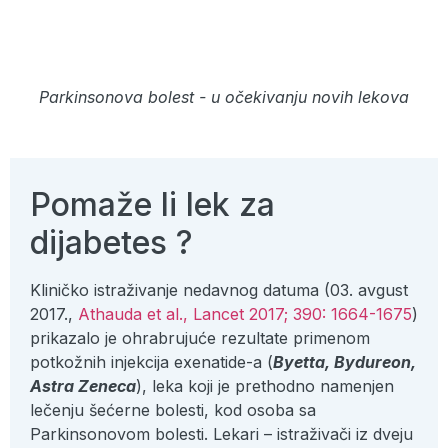
Parkinsonova bolest - u očekivanju novih lekova
Pomaže li lek za
dijabetes ?
Kliničko istraživanje nedavnog datuma (03. avgust
2017.,
Athauda et al., Lancet 2017; 390: 1664-1675
)
prikazalo je ohrabrujuće rezultate primenom
potkožnih injekcija exenatide-a (
Byetta, Bydureon,
Astra Zeneca
), leka koji je prethodno namenjen
lečenju šećerne bolesti, kod osoba sa
Parkinsonovom bolesti. Lekari – istraživači iz dveju